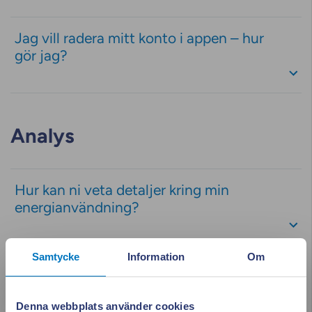
Jag vill radera mitt konto i appen – hur
gör jag?
Analys
Hur kan ni veta detaljer kring min
energianvändning?
Samtycke
Information
Om
Är summan jag ser under "Analys" i
appen det jag kommer att betala?
Denna webbplats använder cookies