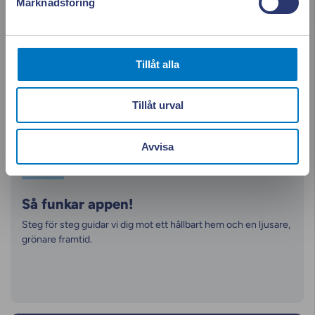
Marknadsföring
Tillåt alla
Tillåt urval
Avvisa
Så funkar appen!
Steg för steg guidar vi dig mot ett hållbart hem och en ljusare,
grönare framtid.