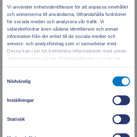
Vi använder enhetsidentifierare för att anpassa innehållet
Visar appen rätt siffror?
och annonserna till användarna, tillhandahålla funktioner
för sociala medier och analysera vår trafik. Vi
vidarebefordrar även sådana identifierare och annan
Ser du inte din energianvändning i
information från din enhet till de sociala medier och
appen?
annons- och analysföretag som vi samarbetar med.
Dessa kan i sin tur kombinera informationen med annan
information som du har tillhandahållit eller som de har
Appen ger dig
Stäng po
Hur felanmäler jag appen?
samlat in när du har använt deras tjänster.
full koll på elen
Samtyckesval
Nödvändig
Fakturor
Se vad som drar el i realtid. Använd elen smartare och
Inställningar
sänk dina kostnader.
När finns fakturan i appen?
Läs mer & ladda ner appen!
Statistik