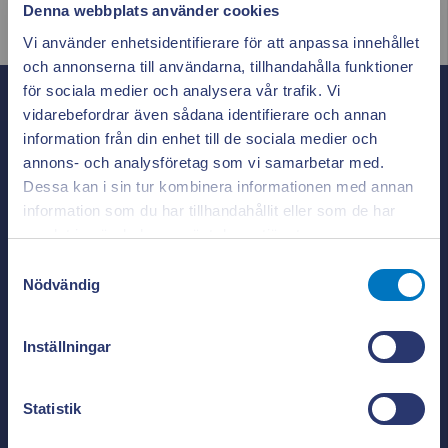
Denna webbplats använder cookies
Vi använder enhetsidentifierare för att anpassa innehållet
och annonserna till användarna, tillhandahålla funktioner
för sociala medier och analysera vår trafik. Vi
vidarebefordrar även sådana identifierare och annan
Kalmar Energi
information från din enhet till de sociala medier och
annons- och analysföretag som vi samarbetar med.
Besöksadress:
Dessa kan i sin tur kombinera informationen med annan
Smedjegatan 4
392 39 Kalmar
information som du har tillhandahållit eller som de har
Appen ger dig
Stäng po
samlat in när du har använt deras tjänster.
Postadress:
Box 822
full koll på elen
Samtyckesval
391 28 Kalmar
Nödvändig
Kundcenter:
0480-45 11 45
Växel:
0480-45 10 00
Se vad som drar el i realtid. Använd elen smartare och
Inställningar
sänk dina kostnader.
Läs mer & ladda ner appen!
Statistik
Teckna avtal