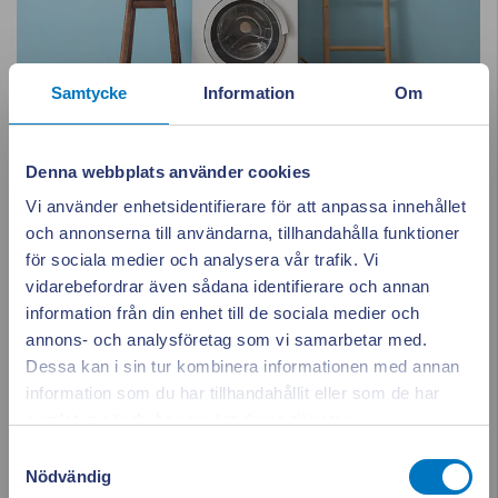
Samtycke
Information
Om
Våra energispartips till dig!
Denna webbplats använder cookies
Vi hjälper dig att bli medveten om vad som använder mest el i
Vi använder enhetsidentifierare för att anpassa innehållet
hemmet samt guida och tipsa för en mer energisnål vardag.
och annonserna till användarna, tillhandahålla funktioner
för sociala medier och analysera vår trafik. Vi
vidarebefordrar även sådana identifierare och annan
information från din enhet till de sociala medier och
annons- och analysföretag som vi samarbetar med.
Dessa kan i sin tur kombinera informationen med annan
information som du har tillhandahållit eller som de har
Appen ger dig
Stäng po
samlat in när du har använt deras tjänster.
full koll på elen
Samtyckesval
Nödvändig