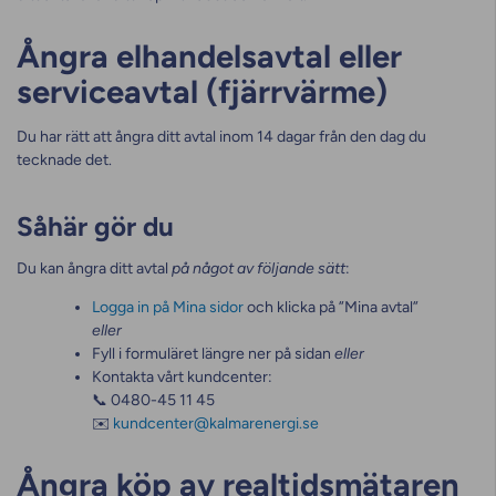
Ångra elhandelsavtal eller
serviceavtal (fjärrvärme)
Du har rätt att ångra ditt avtal inom 14 dagar från den dag du
tecknade det.
Såhär gör du
Du kan ångra ditt avtal
på något av följande sätt
:
Logga in på Mina sidor
och klicka på ”Mina avtal”
eller
Fyll i formuläret längre ner på sidan
eller
Kontakta vårt kundcenter:
📞 0480-45 11 45
✉️
kundcenter@kalmarenergi.se
Ångra köp av realtidsmätaren