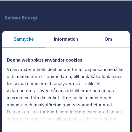
Kalmar Energi
Besöksadress:
Smedjegatan 4
Samtycke
Information
Om
392 39 Kalmar
Postadress:
Box 822
Denna webbplats använder cookies
391 28 Kalmar
Vi använder enhetsidentifierare för att anpassa innehållet
Kundcenter:
0480-45 11 45
och annonserna till användarna, tillhandahålla funktioner
Växel:
0480-45 10 00
för sociala medier och analysera vår trafik. Vi
vidarebefordrar även sådana identifierare och annan
information från din enhet till de sociala medier och
annons- och analysföretag som vi samarbetar med.
Teckna avtal
Dessa kan i sin tur kombinera informationen med annan
information som du har tillhandahållit eller som de har
Appen ger dig
Stäng po
Postnummer
samlat in när du har använt deras tjänster.