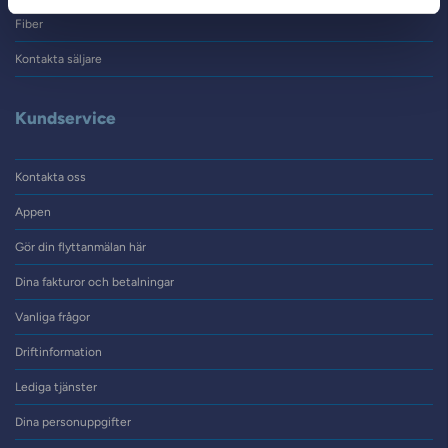
Fiber
Kontakta säljare
Kundservice
Kontakta oss
Appen
Gör din flyttanmälan här
Dina fakturor och betalningar
Vanliga frågor
Driftinformation
Lediga tjänster
Dina personuppgifter