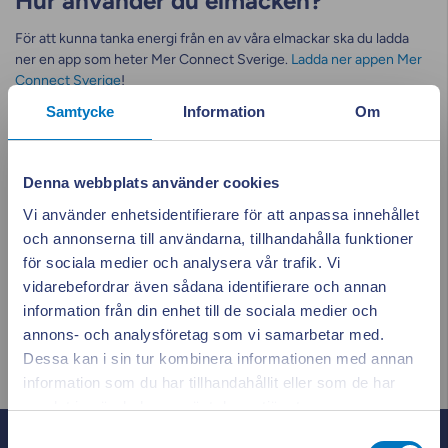
Hur använder du elmacken?
För att kunna tanka energi från en av våra elmackar ska du ladda
ner en app som heter Mer Connect Sverige.
Ladda ner appen Mer
Connect Sverige
!
Samtycke
Information
Om
Denna webbplats använder cookies
Vi använder enhetsidentifierare för att anpassa innehållet
och annonserna till användarna, tillhandahålla funktioner
för sociala medier och analysera vår trafik. Vi
vidarebefordrar även sådana identifierare och annan
information från din enhet till de sociala medier och
annons- och analysföretag som vi samarbetar med.
Dessa kan i sin tur kombinera informationen med annan
information som du har tillhandahållit eller som de har
Appen ger dig
Stäng po
samlat in när du har använt deras tjänster.
Samtyckesval