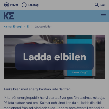
Privat
Företag
Sök
Kalmar Energi
El
Ladda elbilen
Ladda elbilen
Ladda elbilen
Tanka bilen med energi härifrån, inte därifrån!
Mitt i vår energirepublik har vi startat Sveriges första elmackskedja.
På åtta platser runt om i Kalmar och länet kan du nu ladda din elbil
med energi från sol, vind och skog – energi som även till stor del är