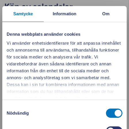
Köp av solandelar
Samtycke
Information
Om
Hur går köpet till?
Denna webbplats använder cookies
Vi använder enhetsidentifierare för att anpassa innehållet
och annonserna till användarna, tillhandahålla funktioner
Arbetsförhållanden i
för sociala medier och analysera vår trafik. Vi
solcellsbranschen
vidarebefordrar även sådana identifierare och annan
information från din enhet till de sociala medier och
annons- och analysföretag som vi samarbetar med.
Dessa kan i sin tur kombinera informationen med annan
Finns det problem med tvångsarbete i
information som du har tillhandahållit eller som de har
Appen ger dig
Stäng po
solcellsbranschen överlag?
samlat in när du har använt deras tjänster.
full koll på elen
Samtyckesval
Nödvändig
Från vilka företag köper er partner
Kraftpojkarna och Svea solar in solceller?
Se vad som drar el i realtid. Använd elen smartare och