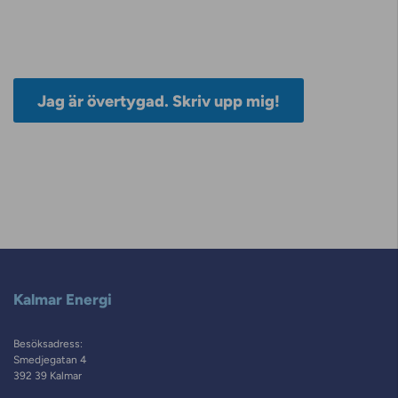
Jag är övertygad. Skriv upp mig!
Kalmar Energi
Besöksadress:
Smedjegatan 4
392 39 Kalmar