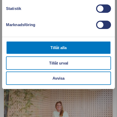
Läs mer & ladda ner appen!
Statistik
Marknadsföring
All energi. En app.
Tillåt alla
Ladda ner vår app och få full koll på dina avtal,
energianvändning och fakturor.
Tillåt urval
Avvisa