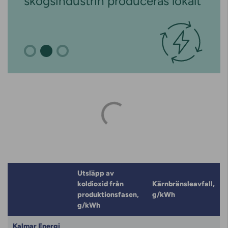
skogsindustrin produceras lokalt
Utsläpp av
koldioxid från
Kärnbränsleavfall,
produktionsfasen,
g/kWh
g/kWh
Kalmar Energi