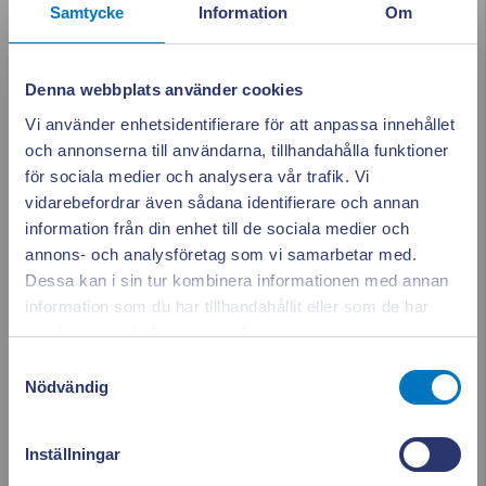
Samtycke
Information
Om
Denna webbplats använder cookies
Vi använder enhetsidentifierare för att anpassa innehållet
och annonserna till användarna, tillhandahålla funktioner
för sociala medier och analysera vår trafik. Vi
Hitta rätt elavtal
vidarebefordrar även sådana identifierare och annan
Vilken typ av elavtal passar dig bäst? Rörligt, fast, mix eller
information från din enhet till de sociala medier och
kvartsprisavtal.
annons- och analysföretag som vi samarbetar med.
Dessa kan i sin tur kombinera informationen med annan
information som du har tillhandahållit eller som de har
Appen ger dig
Stäng po
samlat in när du har använt deras tjänster.
full koll på elen
Samtyckesval
Nödvändig
Se vad som drar el i realtid. Använd elen smartare och
Inställningar
sänk dina kostnader.