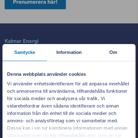
Prenumerera här!
Kalmar Energi
Samtycke
Information
Om
Besöksadress:
Smedjegatan 4
392 39 Kalmar
Denna webbplats använder cookies
Postadress:
Box 822
Vi använder enhetsidentifierare för att anpassa innehållet
391 28 Kalmar
och annonserna till användarna, tillhandahålla funktioner
Kundcenter:
0480-45 11 45
för sociala medier och analysera vår trafik. Vi
Växel:
0480-45 10 00
vidarebefordrar även sådana identifierare och annan
information från din enhet till de sociala medier och
annons- och analysföretag som vi samarbetar med.
Dessa kan i sin tur kombinera informationen med annan
Teckna avtal
information som du har tillhandahållit eller som de har
Stäng po