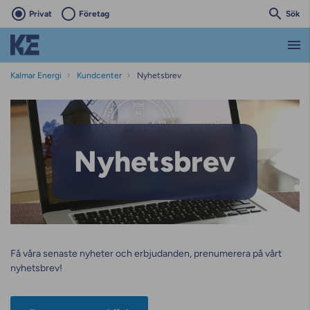
Privat
Företag
Sök
Kalmar Energi
Kundcenter
Nyhetsbrev
Nyhetsbrev
Nyhetsbrev
Få våra senaste nyheter och erbjudanden, prenumerera på vårt
nyhetsbrev!