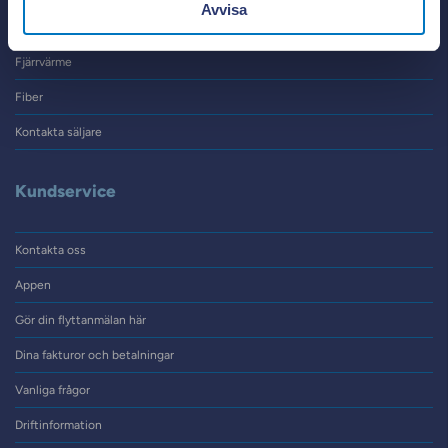
Avvisa
El
Fjärrvärme
Fiber
Kontakta säljare
Kundservice
Kontakta oss
Appen
Gör din flyttanmälan här
Dina fakturor och betalningar
Vanliga frågor
Driftinformation