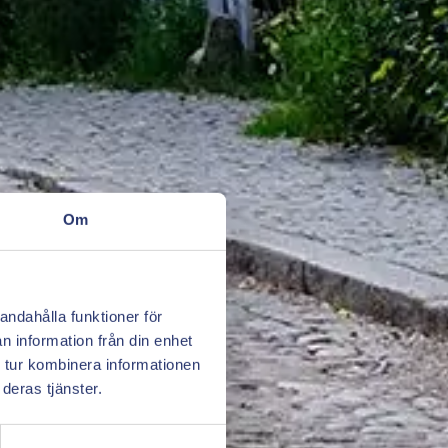
Om
andahålla funktioner för
n information från din enhet
 tur kombinera informationen
deras tjänster.