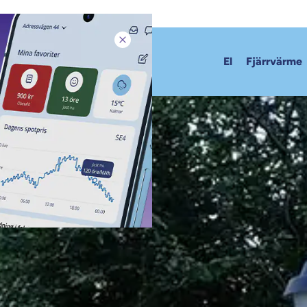
Stäng pop-up
El
Fjärrvärme