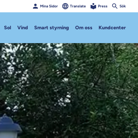
Mina Sidor
Translate
Press
Sök
Sol
Vind
Smart styrning
Om oss
Kundcenter