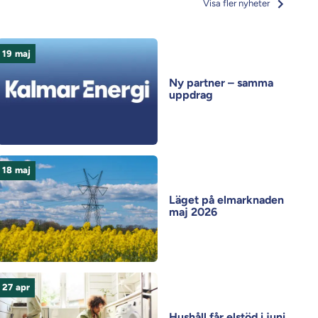
Visa fler nyheter
19
maj
Ny partner – samma
uppdrag
18
maj
Läget på elmarknaden
maj 2026
27
apr
Hushåll får elstöd i juni