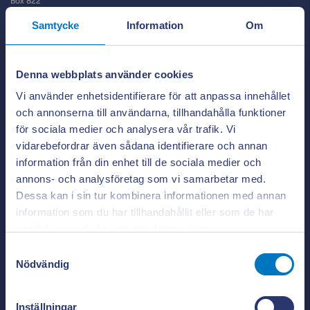
Box 822
391 28 Kalmar
Samtycke
Information
Om
Kundcenter:
0480-45 11 45
Växel:
0480-45 10 00
Denna webbplats använder cookies
Vi använder enhetsidentifierare för att anpassa innehållet
och annonserna till användarna, tillhandahålla funktioner
Teckna avtal
för sociala medier och analysera vår trafik. Vi
vidarebefordrar även sådana identifierare och annan
Postnummer
information från din enhet till de sociala medier och
annons- och analysföretag som vi samarbetar med.
Dessa kan i sin tur kombinera informationen med annan
Ange ditt postnummer för att beräkna ungefärlig el-kostnad.
information som du har tillhandahållit eller som de har
Appen ger dig
Stäng po
samlat in när du har använt deras tjänster.
full koll på elen
Samtyckesval
Privat
Nödvändig
Se vad som drar el i realtid. Använd elen smartare och
El
Inställningar