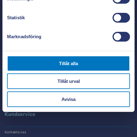
sänk dina kostnader.
Fjärrvärme
Läs mer & ladda ner appen!
Statistik
Sol
Vind
Marknadsföring
Företag
Tillåt alla
El
Fjärrvärme
Tillåt urval
Fiber
Kontakta säljare
Avvisa
Kundservice
Kontakta oss