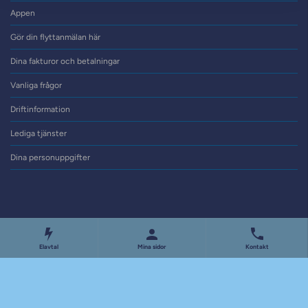
Appen
Gör din flyttanmälan här
Dina fakturor och betalningar
Vanliga frågor
Driftinformation
Lediga tjänster
Dina personuppgifter
Elavtal
Mina sidor
Kontakt