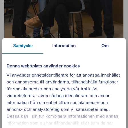
Samtycke
Information
Om
Denna webbplats använder cookies
Kundcenter
Vi använder enhetsidentifierare för att anpassa innehållet
Helgfria vardagar 09:00–15:00
och annonserna till användarna, tillhandahålla funktioner
Lunchstängt 12:00–13:00
för sociala medier och analysera vår trafik. Vi
0480-45 11 45
vidarebefordrar även sådana identifierare och annan
Skicka e-post
information från din enhet till de sociala medier och
annons- och analysföretag som vi samarbetar med.
Dessa kan i sin tur kombinera informationen med annan
information som du har tillhandahållit eller som de har
Stäng po