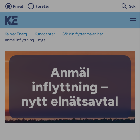
Privat
Företag
Sök
Kalmar Energi
Kundcenter
Gör din flyttanmälan här
Anmäl inflyttning – nytt elnätsavtal
Anmäl
inflyttning –
nytt elnätsavtal
Anmäl inflyttning – nytt el