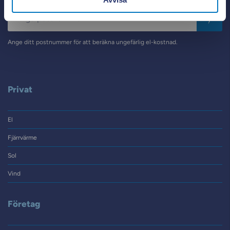
Postnummer
Ange ditt postnummer för att beräkna ungefärlig el-kostnad.
Privat
El
Fjärrvärme
Sol
Vind
Företag