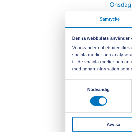
Onsdag 
Samtycke
Torsdag 
Denna webbplats använder 
Torsdag 
Vi använder enhetsidentifierar
sociala medier och analysera 
Fredag 3
till de sociala medier och a
med annan information som du 
Samtyckesval
Kalma
Nödvändig
28/8 - 2
Avvisa