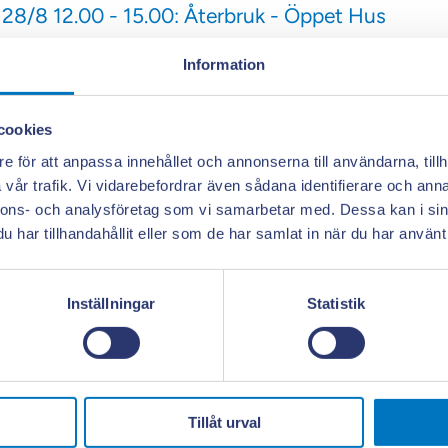
28/8 12.00 - 15.00: Återbruk - Öppet Hus
Information
29/8 10.00 - 14.00: Hållbara Nybro – kom och låt
cookies
29/8 18.00 - 21.00: Pubkväll - Närproducerat & 
e för att anpassa innehållet och annonserna till användarna, tillh
vår trafik. Vi vidarebefordrar även sådana identifierare och anna
0/8 08.00 - 11.00: Fossilfritt i tanken och klim
nnons- och analysföretag som vi samarbetar med. Dessa kan i sin
har tillhandahållit eller som de har samlat in när du har använt 
rsalen
Inställningar
Statistik
9/8: Vattnet, samhället och framtidens klimat
Tillåt urval