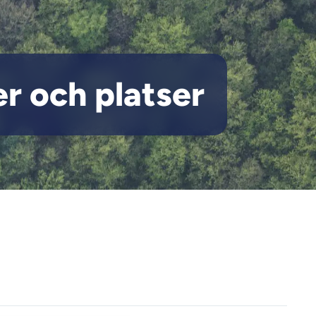
r och platser
orter och platser