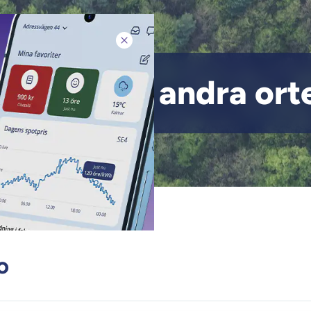
Stäng pop-up
eckan på andra orte
arsundsveckan på andra 
o