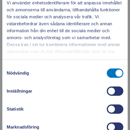
Vi använder enhetsidentifierare för att anpassa innehållet
och annonserna till användarna, tillhandahålla funktioner
maj 2024
för sociala medier och analysera vår trafik. Vi
vidarebefordrar även sådana identifierare och annan
april 2024
information från din enhet till de sociala medier och
annons- och analysföretag som vi samarbetar med.
mars 2024
Dessa kan i sin tur kombinera informationen med annan
information som du har tillhandahållit eller som de har
Appen ger dig
Stäng po
februari 2024
samlat in när du har använt deras tjänster.
full koll på elen
Samtyckesval
januari 2024
Nödvändig
december 2023
Se vad som drar el i realtid. Använd elen smartare och
Inställningar
sänk dina kostnader.
november 2023
Läs mer & ladda ner appen!
Statistik
oktober 2023
september 2023
Marknadsföring