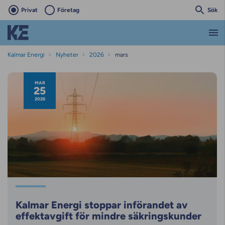
Privat
Företag
Sök
Kalmar Energi
Nyheter
2026
mars
Nyhetsarkiv
MAR
25
2026
Kalmar Energi stoppar införandet av
effektavgift för mindre säkringskunder