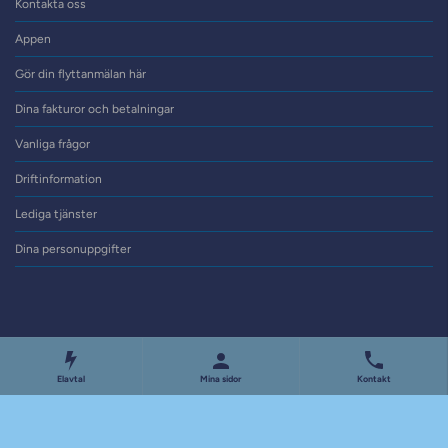
Kontakta oss
Appen
Gör din flyttanmälan här
Dina fakturor och betalningar
Vanliga frågor
Driftinformation
Lediga tjänster
Dina personuppgifter
Elavtal
Mina sidor
Kontakt