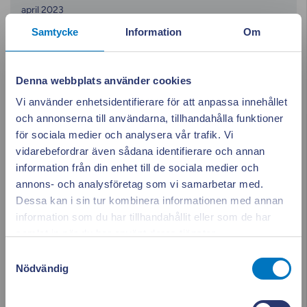
april 2023
Samtycke
Information
Om
mars 2023
februari 2023
Denna webbplats använder cookies
Vi använder enhetsidentifierare för att anpassa innehållet
januari 2023
och annonserna till användarna, tillhandahålla funktioner
för sociala medier och analysera vår trafik. Vi
december 2022
vidarebefordrar även sådana identifierare och annan
information från din enhet till de sociala medier och
november 2022
annons- och analysföretag som vi samarbetar med.
Dessa kan i sin tur kombinera informationen med annan
oktober 2022
information som du har tillhandahållit eller som de har
Appen ger dig
Stäng po
samlat in när du har använt deras tjänster.
september 2022
full koll på elen
Samtyckesval
Nödvändig
augusti 2022
Se vad som drar el i realtid. Använd elen smartare och