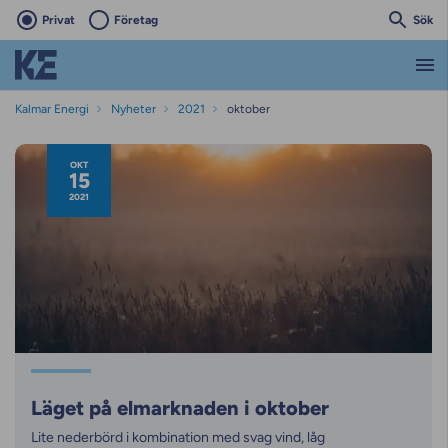
Privat
Företag
Sök
Kalmar Energi
Nyheter
2021
oktober
Nyhetsarkiv
OKT
15
2021
Läget på elmarknaden i oktober
Lite nederbörd i kombination med svag vind, låg