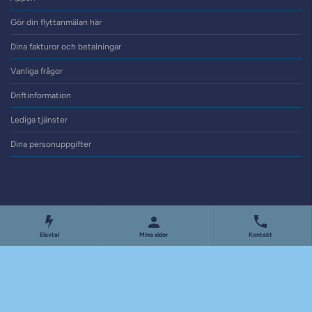
Gör din flyttanmälan här
Dina fakturor och betalningar
Vanliga frågor
Driftinformation
Lediga tjänster
Dina personuppgifter
Elavtal
Mina sidor
Kontakt