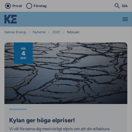
Privat
Företag
Sök
Kalmar Energi
Nyheter
2021
februari
Nyhetsarkiv
FEB
4
2021
Kylan ger höga elpriser!
Vi vill förvarna dig med rörligt elpris om att din elfaktura