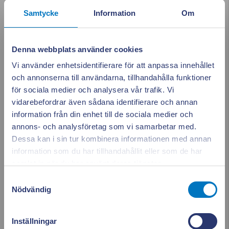
mars 2023
Samtycke
Information
Om
februari 2023
Denna webbplats använder cookies
januari 2023
Vi använder enhetsidentifierare för att anpassa innehållet
och annonserna till användarna, tillhandahålla funktioner
december 2022
för sociala medier och analysera vår trafik. Vi
vidarebefordrar även sådana identifierare och annan
november 2022
information från din enhet till de sociala medier och
annons- och analysföretag som vi samarbetar med.
oktober 2022
Dessa kan i sin tur kombinera informationen med annan
information som du har tillhandahållit eller som de har
Appen ger dig
Stäng po
september 2022
samlat in när du har använt deras tjänster.
full koll på elen
Samtyckesval
augusti 2022
Nödvändig
juni 2022
Se vad som drar el i realtid. Använd elen smartare och
Inställningar
sänk dina kostnader.