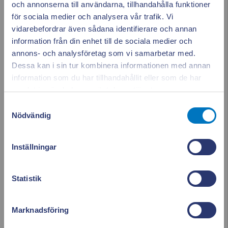
och annonserna till användarna, tillhandahålla funktioner
för sociala medier och analysera vår trafik. Vi
juni 2023
vidarebefordrar även sådana identifierare och annan
information från din enhet till de sociala medier och
maj 2023
annons- och analysföretag som vi samarbetar med.
Dessa kan i sin tur kombinera informationen med annan
april 2023
information som du har tillhandahållit eller som de har
Appen ger dig
Stäng po
samlat in när du har använt deras tjänster.
mars 2023
full koll på elen
Samtyckesval
Nödvändig
februari 2023
Se vad som drar el i realtid. Använd elen smartare och
januari 2023
Inställningar
sänk dina kostnader.
december 2022
Läs mer & ladda ner appen!
Statistik
november 2022
Marknadsföring
oktober 2022