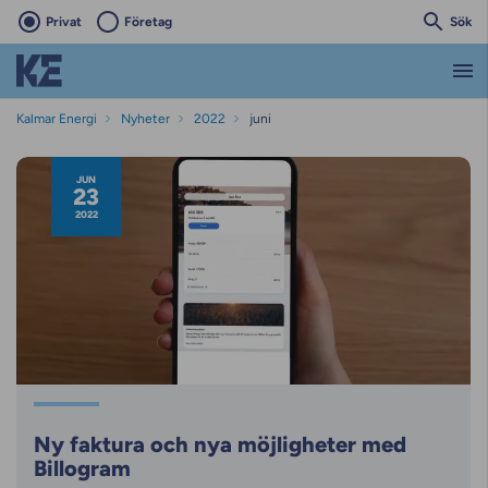
Privat
Företag
Sök
Kalmar Energi
Nyheter
2022
juni
Nyhetsarkiv
JUN
23
2022
Ny faktura och nya möjligheter med
Billogram