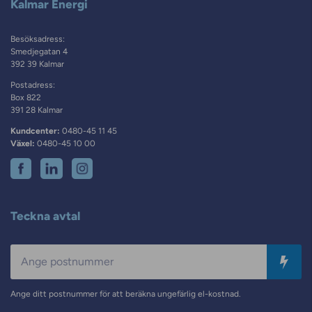
Kalmar Energi
Besöksadress:
Smedjegatan 4
392 39 Kalmar
Postadress:
Box 822
391 28 Kalmar
Kundcenter:
0480-45 11 45
Växel:
0480-45 10 00
Teckna avtal
Postnummer
Ange ditt postnummer för att beräkna ungefärlig el-kostnad.