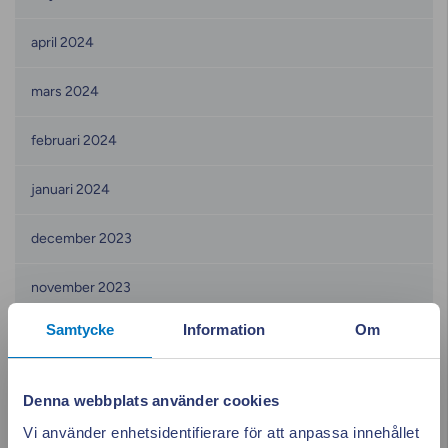
april 2024
mars 2024
februari 2024
januari 2024
december 2023
november 2023
Samtycke
Information
Om
oktober 2023
september 2023
Denna webbplats använder cookies
Vi använder enhetsidentifierare för att anpassa innehållet
augusti 2023