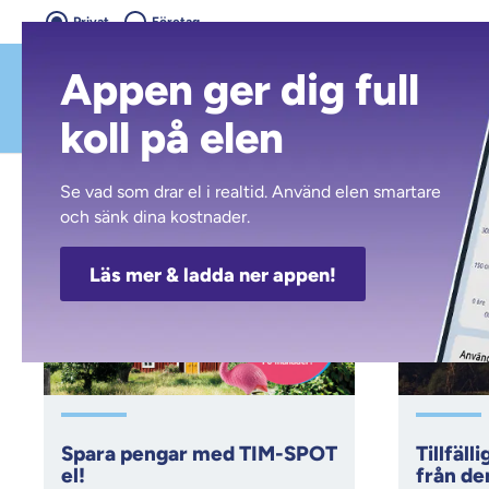
Privat
Företag
Appen ger dig full
koll på elen
Kalmar Energi
Nyheter
2023
juni
Se vad som drar el i realtid. Använd elen smartare
och sänk dina kostnader.
Nyhetsarkiv
JUN
JUN
Läs mer & ladda ner appen!
22
12
2023
2023
Spara pengar med TIM-SPOT
Tillfäll
el!
från den