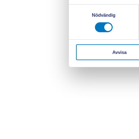
Samtyckesval
Nödvändig
Avvisa