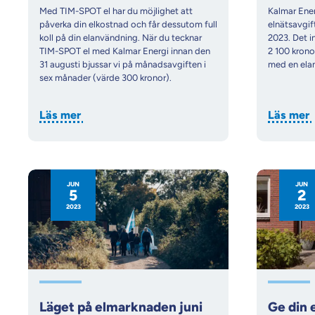
Med TIM-SPOT el har du möjlighet att
Kalmar Energ
påverka din elkostnad och får dessutom full
elnätsavgif
koll på din elanvändning. När du tecknar
2023. Det 
TIM-SPOT el med Kalmar Energi innan den
2 100 kronor
31 augusti bjussar vi på månadsavgiften i
med en ela
sex månader (värde 300 kronor).
Läs mer
Läs mer
JUN
JUN
5
2
2023
2023
Läget på elmarknaden juni
Ge din e