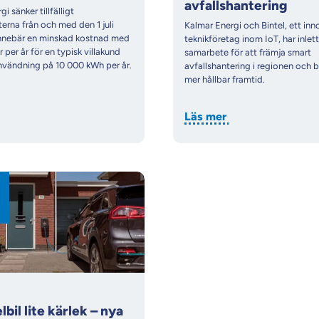
avfallshantering
i sänker tillfälligt
terna från och med den 1 juli
Kalmar Energi och Bintel, ett inn
innebär en minskad kostnad med
teknikföretag inom IoT, har inlett
 per år för en typisk villakund
samarbete för att främja smart
nvändning på 10 000 kWh per år.
avfallshantering i regionen och bi
mer hållbar framtid.
Läs mer
lbil lite kärlek – nya