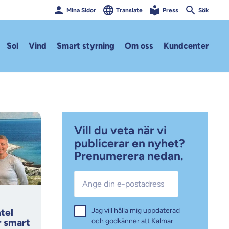
Mina Sidor
Translate
Press
Sök
Sol
Vind
Smart styrning
Om oss
Kundcenter
Vill du veta när vi
publicerar en nyhet?
Prenumerera nedan.
E-post
*
Samtycke
Jag vill hålla mig uppdaterad
*
tel
r smart
och godkänner att Kalmar