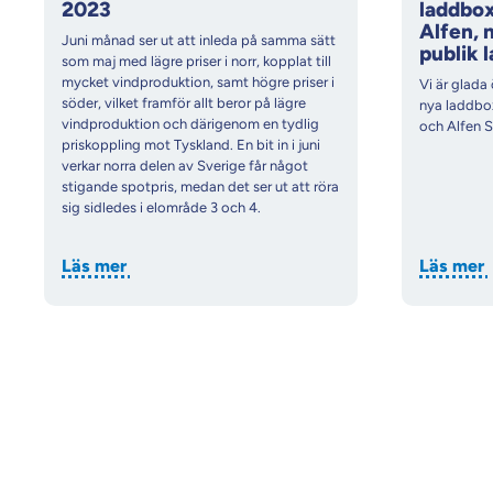
2023
laddbox
Alfen, 
Juni månad ser ut att inleda på samma sätt
publik 
som maj med lägre priser i norr, kopplat till
mycket vindproduktion, samt högre priser i
Vi är glada
söder, vilket framför allt beror på lägre
nya laddbox
vindproduktion och därigenom en tydlig
och Alfen S
priskoppling mot Tyskland. En bit in i juni
verkar norra delen av Sverige får något
stigande spotpris, medan det ser ut att röra
sig sidledes i elområde 3 och 4.
Läs mer
Läs mer