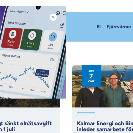
Stäng pop-up
El
Fjärrvärme
JUN
7
2023
igt sänkt elnätsavgift
Kalmar Energi och Bin
 1 juli
inleder samarbete fö