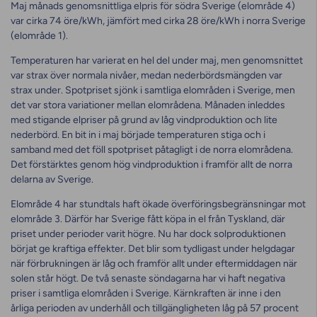
Maj månads genomsnittliga elpris för södra Sverige (elområde 4)
var cirka 74 öre/kWh, jämfört med cirka 28 öre/kWh i norra Sverige
(elområde 1).
Temperaturen har varierat en hel del under maj, men genomsnittet
var strax över normala nivåer, medan nederbördsmängden var
strax under. Spotpriset sjönk i samtliga elområden i Sverige, men
det var stora variationer mellan elområdena. Månaden inleddes
med stigande elpriser på grund av låg vindproduktion och lite
nederbörd. En bit in i maj började temperaturen stiga och i
samband med det föll spotpriset påtagligt i de norra elområdena.
Det förstärktes genom hög vindproduktion i framför allt de norra
delarna av Sverige.
Elområde 4 har stundtals haft ökade överföringsbegränsningar mot
elområde 3. Därför har Sverige fått köpa in el från Tyskland, där
priset under perioder varit högre. Nu har dock solproduktionen
börjat ge kraftiga effekter. Det blir som tydligast under helgdagar
när förbrukningen är låg och framför allt under eftermiddagen när
solen står högt. De två senaste söndagarna har vi haft negativa
priser i samtliga elområden i Sverige. Kärnkraften är inne i den
årliga perioden av underhåll och tillgängligheten låg på 57 procent