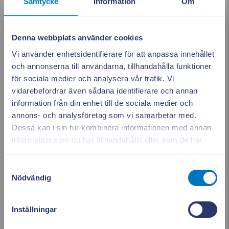
Samtycke
Information
Om
oktober 2024
Denna webbplats använder cookies
september 2024
Vi använder enhetsidentifierare för att anpassa innehållet
och annonserna till användarna, tillhandahålla funktioner
augusti 2024
för sociala medier och analysera vår trafik. Vi
vidarebefordrar även sådana identifierare och annan
juni 2024
information från din enhet till de sociala medier och
annons- och analysföretag som vi samarbetar med.
maj 2024
Dessa kan i sin tur kombinera informationen med annan
information som du har tillhandahållit eller som de har
Appen ger dig
Stäng po
april 2024
samlat in när du har använt deras tjänster.
full koll på elen
Samtyckesval
mars 2024
Nödvändig
februari 2024
Se vad som drar el i realtid. Använd elen smartare och
Inställningar
sänk dina kostnader.
januari 2024