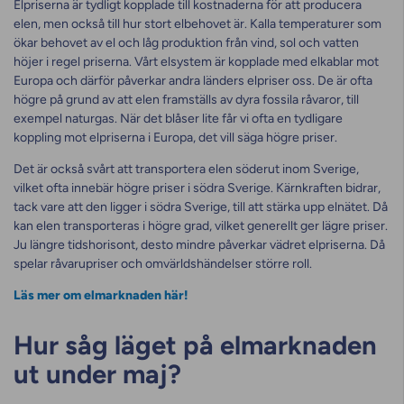
Elpriserna är tydligt kopplade till kostnaderna för att producera
elen, men också till hur stort elbehovet är. Kalla temperaturer som
ökar behovet av el och låg produktion från vind, sol och vatten
höjer i regel priserna. Vårt elsystem är kopplade med elkablar mot
Europa och därför påverkar andra länders elpriser oss. De är ofta
högre på grund av att elen framställs av dyra fossila råvaror, till
exempel naturgas. När det blåser lite får vi ofta en tydligare
koppling mot elpriserna i Europa, det vill säga högre priser.
Det är också svårt att transportera elen söderut inom Sverige,
vilket ofta innebär högre priser i södra Sverige. Kärnkraften bidrar,
tack vare att den ligger i södra Sverige, till att stärka upp elnätet. Då
kan elen transporteras i högre grad, vilket generellt ger lägre priser.
Ju längre tidshorisont, desto mindre påverkar vädret elpriserna. Då
spelar råvarupriser och omvärldshändelser större roll.
Läs mer om elmarknaden här!
Hur såg läget på elmarknaden
ut under maj?