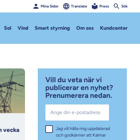
Mina Sidor
Translate
Press
Sök
Sol
Vind
Smart styrning
Om oss
Kundcenter
Vill du veta när vi
publicerar en nyhet?
Prenumerera nedan.
E-post
*
Samtycke
Jag vill hålla mig uppdaterad
*
n vecka
och godkänner att Kalmar