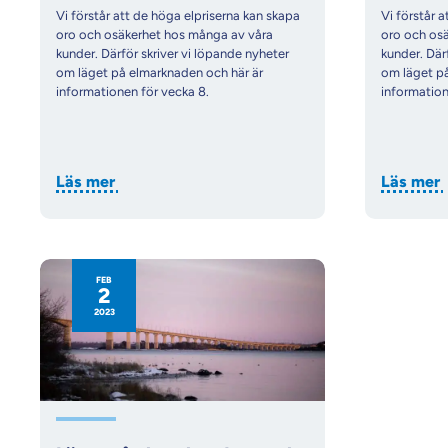
Vi förstår att de höga elpriserna kan skapa
Vi förstår 
oro och osäkerhet hos många av våra
oro och os
kunder. Därför skriver vi löpande nyheter
kunder. Där
om läget på elmarknaden och här är
om läget p
informationen för vecka 8.
information
Läs mer
Läs mer
FEB
2
2023