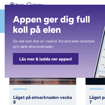
Privat
Företag
Appen ger dig full
koll på elen
Kalmar Energi
Nyheter
2023
februari
Se vad som drar el i realtid. Använd elen smartare
och sänk dina kostnader.
Nyhetsarkiv
FEB
FEB
Läs mer & ladda ner appen!
24
17
2023
2023
Läget på elmarknaden vecka
Läget 
8
7