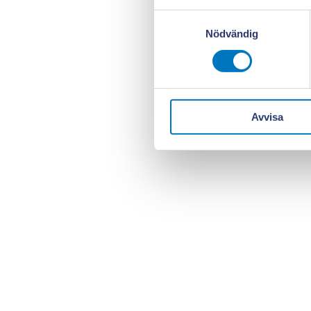
Samtyckesval
Nödvändig
Avvisa