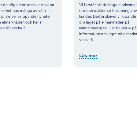
att de höga elpriserna kan skapa
Vi förstår att de höga elpriserna
äkerhet hos många av våra
oro och osäkerhet hos många av
för skriver vi löpande nyheter
kunder. Därför skriver vi löpande
å elmarknaden och här är
om läget på elmarknaden på
en för vecka 7.
kalmarenergi.se. Här bjuder vi på
information om läget på elmarkn
vecka 6.
Läs mer