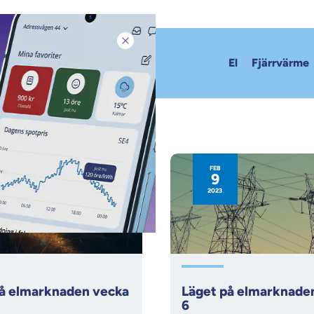
Stäng pop-up
El
Fjärrvärme
FEB
9
2023
på elmarknaden vecka
Läget på elmarknade
6