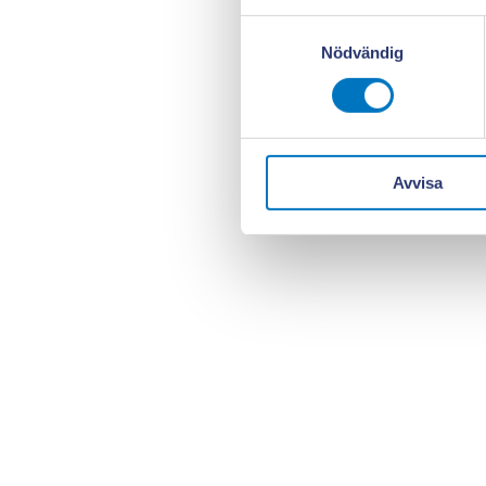
Samtyckesval
Nödvändig
Avvisa