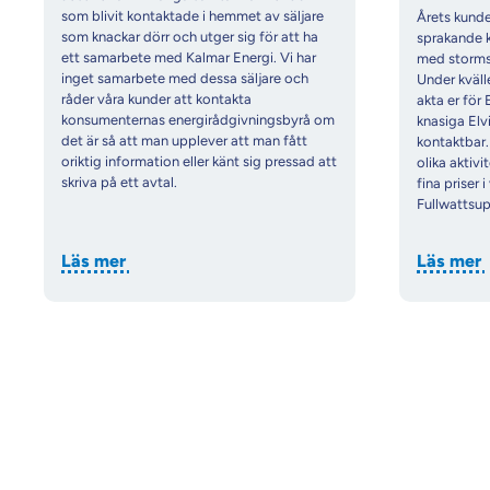
som blivit kontaktade i hemmet av säljare
Årets kund
som knackar dörr och utger sig för att ha
sprakande k
ett samarbete med Kalmar Energi. Vi har
med stormst
inget samarbete med dessa säljare och
Under kväll
råder våra kunder att kontakta
akta er för 
konsumenternas energirådgivningsbyrå om
knasiga Elvi
det är så att man upplever att man fått
kontaktbar.
oriktig information eller känt sig pressad att
olika aktiv
skriva på ett avtal.
fina priser 
Fullwattsupp
Läs mer
Läs mer