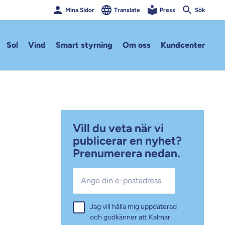
Mina Sidor
Translate
Press
Sök
Sol
Vind
Smart styrning
Om oss
Kundcenter
Vill du veta när vi
publicerar en nyhet?
Prenumerera nedan.
E-post
*
Samtycke
Jag vill hålla mig uppdaterad
*
och godkänner att Kalmar