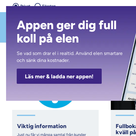
Privat
Företag
Appen ger dig full
koll på elen
Kalmar Energi
Nyheter
2019
november
Se vad som drar el i realtid. Använd elen smartare
och sänk dina kostnader.
Nyhetsarkiv
NOV
NOV
Läs mer & ladda ner appen!
25
8
2019
2019
Viktig information
Fullbok
kväll p
Just nu får vi många samtal från kunder