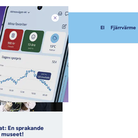
Stäng pop-up
El
Fjärrvärme
at: En sprakande
å museet!