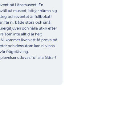
event på Länsmuseet, En
väll på museet, börjar närma sig
eg och eventet är fullbokat!
en får ni, både stora och små,
Energitjuven och hålla utkik efter
ra som inte alltid är helt
 Ni kommer även att få prova på
iteter och dessutom kan ni vinna
i vår frågetävling.
levelser utlovas för alla åldrar!