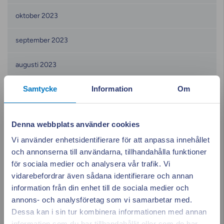
oktober 2023
september 2023
augusti 2023
Samtycke
Information
Om
juni 2023
maj 2023
Denna webbplats använder cookies
april 2023
Vi använder enhetsidentifierare för att anpassa innehållet
och annonserna till användarna, tillhandahålla funktioner
mars 2023
för sociala medier och analysera vår trafik. Vi
vidarebefordrar även sådana identifierare och annan
februari 2023
information från din enhet till de sociala medier och
annons- och analysföretag som vi samarbetar med.
Dessa kan i sin tur kombinera informationen med annan
januari 2023
information som du har tillhandahållit eller som de har