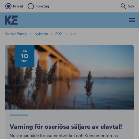
Privat
Företag
Sök
Kalmar Energi
Nyheter
2021
juni
Nyhetsarkiv
JUN
10
2021
Varning för oseriösa säljare av elavtal!
Nu varnar både Konsumentverket och Konsumenternas