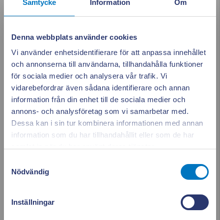
Samtycke
Information
Om
februari 2023
Denna webbplats använder cookies
januari 2023
Vi använder enhetsidentifierare för att anpassa innehållet
december 2022
och annonserna till användarna, tillhandahålla funktioner
för sociala medier och analysera vår trafik. Vi
november 2022
vidarebefordrar även sådana identifierare och annan
information från din enhet till de sociala medier och
oktober 2022
annons- och analysföretag som vi samarbetar med.
Dessa kan i sin tur kombinera informationen med annan
september 2022
information som du har tillhandahållit eller som de har
Appen ger dig
Stäng po
samlat in när du har använt deras tjänster.
augusti 2022
full koll på elen
Samtyckesval
Nödvändig
juni 2022
Se vad som drar el i realtid. Använd elen smartare och
Inställningar
sänk dina kostnader.
maj 2022