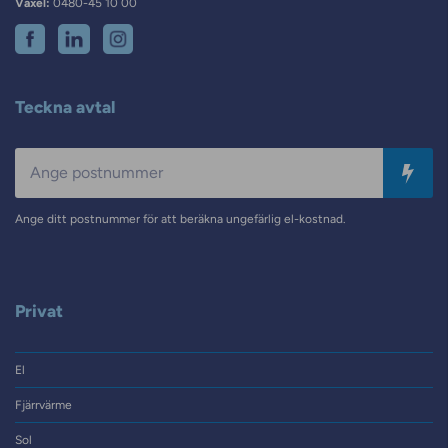
Växel:
0480-45 10 00
Teckna avtal
Postnummer
Ange ditt postnummer för att beräkna ungefärlig el-kostnad.
Privat
El
Fjärrvärme
Sol