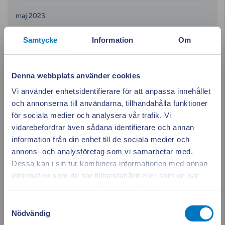
maj 2023
Samtycke
Information
Om
april 2023
mars 2023
Denna webbplats använder cookies
februari 2023
Vi använder enhetsidentifierare för att anpassa innehållet
och annonserna till användarna, tillhandahålla funktioner
januari 2023
för sociala medier och analysera vår trafik. Vi
vidarebefordrar även sådana identifierare och annan
december 2022
information från din enhet till de sociala medier och
annons- och analysföretag som vi samarbetar med.
november 2022
Dessa kan i sin tur kombinera informationen med annan
information som du har tillhandahållit eller som de har
Appen ger dig
Stäng po
samlat in när du har använt deras tjänster.
oktober 2022
full koll på elen
Samtyckesval
september 2022
Nödvändig