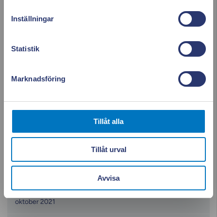
augusti 2022
Se vad som drar el i realtid. Använd elen smartare och
Inställningar
sänk dina kostnader.
juni 2022
Läs mer & ladda ner appen!
Statistik
maj 2022
Marknadsföring
mars 2022
februari 2022
Tillåt alla
januari 2022
Tillåt urval
december 2021
Avvisa
november 2021
oktober 2021