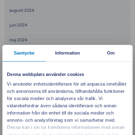
augusti 2024
juni 2024
maj 2024
Samtycke
Information
Om
april 2024
mars 2024
Denna webbplats använder cookies
Vi använder enhetsidentifierare för att anpassa innehållet
februari 2024
och annonserna till användarna, tillhandahålla funktioner
för sociala medier och analysera vår trafik. Vi
januari 2024
vidarebefordrar även sådana identifierare och annan
information från din enhet till de sociala medier och
december 2023
annons- och analysföretag som vi samarbetar med.
Dessa kan i sin tur kombinera informationen med annan
november 2023
information som du har tillhandahållit eller som de har