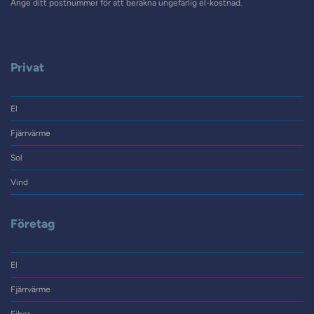
Ange ditt postnummer för att beräkna ungefärlig el-kostnad.
Privat
El
Fjärrvärme
Sol
Vind
Företag
El
Fjärrvärme