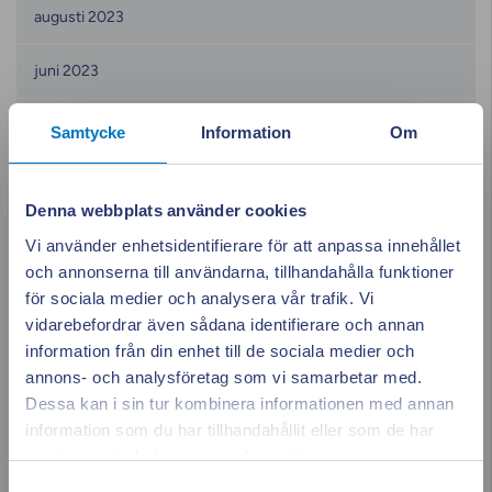
augusti 2023
juni 2023
maj 2023
Samtycke
Information
Om
april 2023
Denna webbplats använder cookies
mars 2023
Vi använder enhetsidentifierare för att anpassa innehållet
och annonserna till användarna, tillhandahålla funktioner
februari 2023
för sociala medier och analysera vår trafik. Vi
vidarebefordrar även sådana identifierare och annan
januari 2023
information från din enhet till de sociala medier och
annons- och analysföretag som vi samarbetar med.
december 2022
Dessa kan i sin tur kombinera informationen med annan
information som du har tillhandahållit eller som de har
Appen ger dig
Stäng po
november 2022
samlat in när du har använt deras tjänster.
Samtyckesval