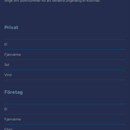
Ange ditt postnummer för att beräkna ungefärlig el-kostnad.
Privat
El
Fjärrvärme
Sol
Vind
Företag
El
Fjärrvärme
Fiber