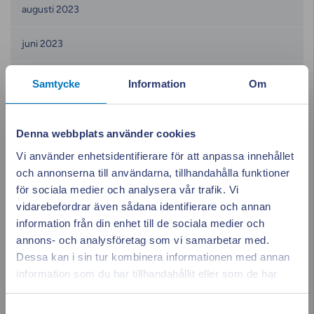
augusti 2023
juni 2023
maj 2023
Samtycke
Information
Om
april 2023
Denna webbplats använder cookies
mars 2023
Vi använder enhetsidentifierare för att anpassa innehållet
och annonserna till användarna, tillhandahålla funktioner
februari 2023
för sociala medier och analysera vår trafik. Vi
vidarebefordrar även sådana identifierare och annan
januari 2023
information från din enhet till de sociala medier och
annons- och analysföretag som vi samarbetar med.
december 2022
Dessa kan i sin tur kombinera informationen med annan
information som du har tillhandahållit eller som de har
Appen ger dig
Stäng po
november 2022
samlat in när du har använt deras tjänster.
Samtyckesval