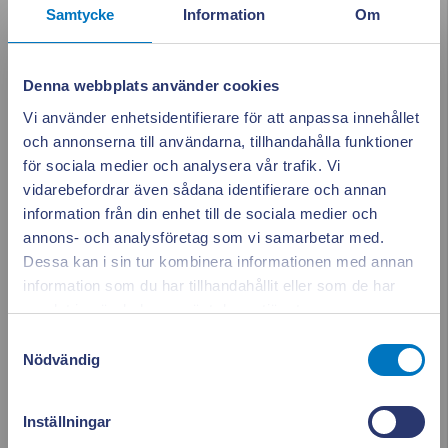
mars 2023
Samtycke
Information
Om
februari 2023
Denna webbplats använder cookies
januari 2023
Vi använder enhetsidentifierare för att anpassa innehållet
och annonserna till användarna, tillhandahålla funktioner
december 2022
för sociala medier och analysera vår trafik. Vi
vidarebefordrar även sådana identifierare och annan
november 2022
information från din enhet till de sociala medier och
annons- och analysföretag som vi samarbetar med.
oktober 2022
Dessa kan i sin tur kombinera informationen med annan
information som du har tillhandahållit eller som de har
Appen ger dig
Stäng po
september 2022
samlat in när du har använt deras tjänster.
full koll på elen
Samtyckesval
augusti 2022
Nödvändig
juni 2022
Se vad som drar el i realtid. Använd elen smartare och
Inställningar
sänk dina kostnader.
maj 2022