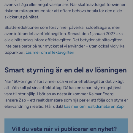
även vid låga eller negativa elpriser. När skatteavdraget försvinner
riskerar mikroproducenter att oftare behöva betala för den el de
skickar ut på nätet.
Skattereduktionen som försvinner påverkar solcellsägare, men
även införandet av effektavgiften. Senast den 1 januari 2027 ska
alla elnätsbolag införa effektavgifter. Det betyder att nätavgiften
inte bara beror på hur mycket el vi använder – utan också vid vilka
tidpunkter.
Läs mer om effektavgiften
Smart styrning är en del av lösningen
När ”60-öringen” försvinner och vi inför effektavgift är det viktigt
att hålla koll på sina effektuttag. Då kan en smart styrningstjänst
vara till stor hjälp. I början av nästa år kommer Kalmar Energi
lansera Zap – ett realtidsmätare som hjälper er att följa och styra er
elanvändning i realtid. Håll utkik!
Läs mer om realtidsmätaren Zap
Vill du veta när vi publicerar en nyhet?