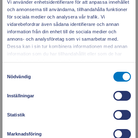
Vi använder enhetsidentifierare för att anpassa innehållet
och annonserna till användarna, tillhandahålla funktioner
augusti 2023
för sociala medier och analysera vår trafik. Vi
vidarebefordrar även sådana identifierare och annan
juni 2023
information från din enhet till de sociala medier och
annons- och analysföretag som vi samarbetar med.
maj 2023
Dessa kan i sin tur kombinera informationen med annan
information som du har tillhandahållit eller som de har
Appen ger dig
april 2023
Stäng po
samlat in när du har använt deras tjänster.
mars 2023
full koll på elen
Samtyckesval
Nödvändig
februari 2023
Se vad som drar el i realtid. Använd elen smartare och
Inställningar
sänk dina kostnader.
januari 2023
Läs mer & ladda ner appen!
Statistik
december 2022
november 2022
Marknadsföring