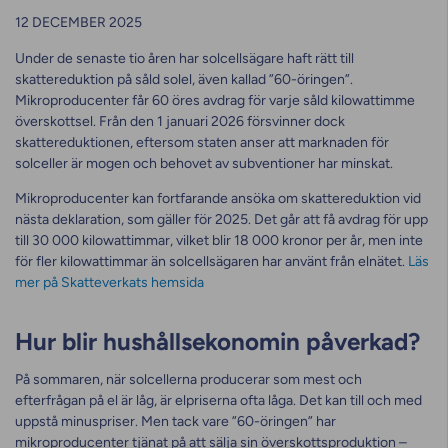
12 DECEMBER 2025
Under de senaste tio åren har solcellsägare haft rätt till
skattereduktion på såld solel, även kallad ”60-öringen”.
Mikroproducenter får 60 öres avdrag för varje såld kilowattimme
överskottsel. Från den 1 januari 2026 försvinner dock
skattereduktionen, eftersom staten anser att marknaden för
solceller är mogen och behovet av subventioner har minskat.
Mikroproducenter kan fortfarande ansöka om skattereduktion vid
nästa deklaration, som gäller för 2025. Det går att få avdrag för upp
till 30 000 kilowattimmar, vilket blir 18 000 kronor per år, men inte
för fler kilowattimmar än solcellsägaren har använt från elnätet.
Läs
mer på Skatteverkats hemsida
Hur blir hushållsekonomin påverkad?
På sommaren, när solcellerna producerar som mest och
efterfrågan på el är låg, är elpriserna ofta låga. Det kan till och med
uppstå minuspriser. Men tack vare ”60-öringen” har
mikroproducenter tjänat på att sälja sin överskottsproduktion –