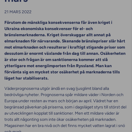
21 MARS 2022
Förutom de mänskliga konsekvenserna får även kriget i
Ukraina ekonomiska konsekvenser för el- och
bränslemarknaderna. Kriget överskuggar allt annat på
elmarknaden för närvarande. Skenande bränslepriser slår hårt
mot elmarknaden och resulterar i kraftigt stigande priser som
dessutom är enormt växlande från dag till annan. Osäkerheten
är stor och frågan är om sanktionerna kommer att slå
ytterligare mot energiimporten från Ryssland. Man kan
förvänta sig en mycket stor osäkerhet på marknaderna tills
läget har stabiliserats.
Väderprognoserna utgör ändå en svag ljusglimt bland alla
bedrövliga nyheter. Prognoserna spår mildare väder i Norden och
Europa under resten av mars och början av april. Vädret har en
begränsad påverkan på priserna, som i dagsläget styrs till störst del
av utvecklingen kopplat till sanktioner. Men ett mildare väder är
trots allt någonting som inte ökar osäkerheten på marknaden.
Magasinen har en bra nivå och det finns mycket vatten lagrat i snö
och mark.