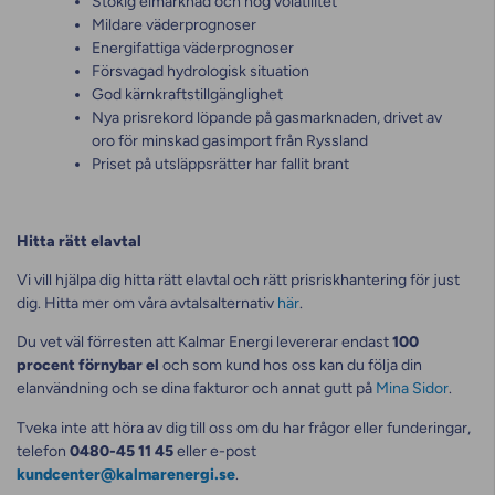
Stökig elmarknad och hög volatilitet
Mildare väderprognoser
Energifattiga väderprognoser
Försvagad hydrologisk situation
God kärnkraftstillgänglighet
Nya prisrekord löpande på gasmarknaden, drivet av
oro för minskad gasimport från Ryssland
Priset på utsläppsrätter har fallit brant
Hitta rätt elavtal
Vi vill hjälpa dig hitta rätt elavtal och rätt prisriskhantering för just
dig. Hitta mer om våra avtalsalternativ
här
.
Du vet väl förresten att Kalmar Energi levererar endast
100
procent förnybar el
och som kund hos oss kan du följa din
elanvändning och se dina fakturor och annat gutt på
Mina Sidor
.
Tveka inte att höra av dig till oss om du har frågor eller funderingar,
telefon
0480-45 11 45
eller e-post
kundcenter@kalmarenergi.se
.