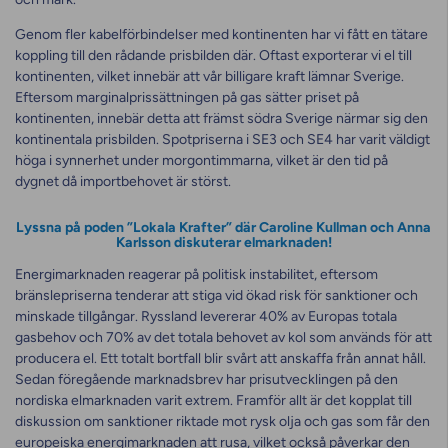
Genom fler kabelförbindelser med kontinenten har vi fått en tätare
koppling till den rådande prisbilden där. Oftast exporterar vi el till
kontinenten, vilket innebär att vår billigare kraft lämnar Sverige.
Eftersom marginalprissättningen på gas sätter priset på
kontinenten, innebär detta att främst södra Sverige närmar sig den
kontinentala prisbilden. Spotpriserna i SE3 och SE4 har varit väldigt
höga i synnerhet under morgontimmarna, vilket är den tid på
dygnet då importbehovet är störst.
Lyssna på poden ”Lokala Krafter” där Caroline Kullman och Anna
Karlsson diskuterar elmarknaden!
Energimarknaden reagerar på politisk instabilitet, eftersom
bränslepriserna tenderar att stiga vid ökad risk för sanktioner och
minskade tillgångar. Ryssland levererar 40% av Europas totala
gasbehov och 70% av det totala behovet av kol som används för att
producera el. Ett totalt bortfall blir svårt att anskaffa från annat håll.
Sedan föregående marknadsbrev har prisutvecklingen på den
nordiska elmarknaden varit extrem. Framför allt är det kopplat till
diskussion om sanktioner riktade mot rysk olja och gas som får den
europeiska energimarknaden att rusa, vilket också påverkar den