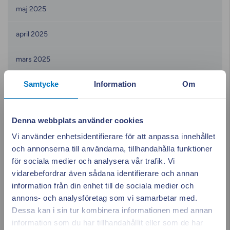
maj 2025
april 2025
mars 2025
Samtycke
Information
Om
februari 2025
januari 2025
Denna webbplats använder cookies
december 2024
Vi använder enhetsidentifierare för att anpassa innehållet
och annonserna till användarna, tillhandahålla funktioner
november 2024
för sociala medier och analysera vår trafik. Vi
vidarebefordrar även sådana identifierare och annan
oktober 2024
information från din enhet till de sociala medier och
annons- och analysföretag som vi samarbetar med.
september 2024
Dessa kan i sin tur kombinera informationen med annan
information som du har tillhandahållit eller som de har
Stäng po