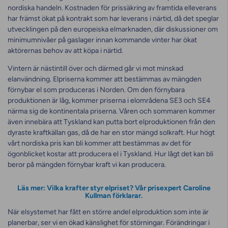
nordiska handeln. Kostnaden för prissäkring av framtida elleverans
har främst ökat på kontrakt som har leverans i närtid, då det speglar
utvecklingen på den europeiska elmarknaden, där diskussioner om
minimumnivåer på gaslager innan kommande vinter har ökat
aktörernas behov av att köpa i närtid.
Vintern är nästintill över och därmed går vi mot minskad
elanvändning. Elpriserna kommer att bestämmas av mängden
förnybar el som produceras i Norden. Om den förnybara
produktionen är låg, kommer priserna i elområdena SE3 och SE4
närma sig de kontinentala priserna. Våren och sommaren kommer
även innebära att Tyskland kan putta bort elproduktionen från den
dyraste kraftkällan gas, då de har en stor mängd solkraft. Hur högt
vårt nordiska pris kan bli kommer att bestämmas av det för
ögonblicket kostar att producera el i Tyskland. Hur lågt det kan bli
beror på mängden förnybar kraft vi kan producera.
Läs mer: Vilka krafter styr elpriset? Vår prisexpert Caroline
Kullman förklarar.
När elsystemet har fått en större andel elproduktion som inte är
planerbar, ser vi en ökad känslighet för störningar. Förändringar i