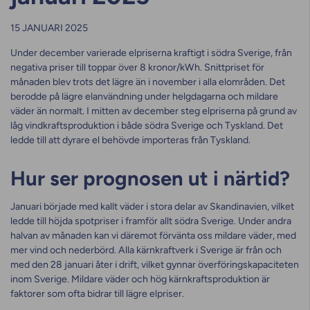
15 JANUARI 2025
Under december varierade elpriserna kraftigt i södra Sverige, från
negativa priser till toppar över 8 kronor/kWh. Snittpriset för
månaden blev trots det lägre än i november i alla elområden. Det
berodde på lägre elanvändning under helgdagarna och mildare
väder än normalt. I mitten av december steg elpriserna på grund av
låg vindkraftsproduktion i både södra Sverige och Tyskland. Det
ledde till att dyrare el behövde importeras från Tyskland.
Hur ser prognosen ut i närtid?
Januari började med kallt väder i stora delar av Skandinavien, vilket
ledde till höjda spotpriser i framför allt södra Sverige. Under andra
halvan av månaden kan vi däremot förvänta oss mildare väder, med
mer vind och nederbörd. Alla kärnkraftverk i Sverige är från och
med den 28 januari åter i drift, vilket gynnar överföringskapaciteten
inom Sverige. Mildare väder och hög kärnkraftsproduktion är
faktorer som ofta bidrar till lägre elpriser.