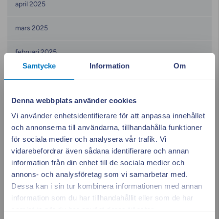
april 2025
mars 2025
februari 2025
Samtycke
Information
Om
januari 2025
december 2024
Denna webbplats använder cookies
Vi använder enhetsidentifierare för att anpassa innehållet
november 2024
och annonserna till användarna, tillhandahålla funktioner
för sociala medier och analysera vår trafik. Vi
oktober 2024
vidarebefordrar även sådana identifierare och annan
information från din enhet till de sociala medier och
september 2024
annons- och analysföretag som vi samarbetar med.
Dessa kan i sin tur kombinera informationen med annan
augusti 2024
information som du har tillhandahållit eller som de har
Appen ger dig
Stäng po
samlat in när du har använt deras tjänster.