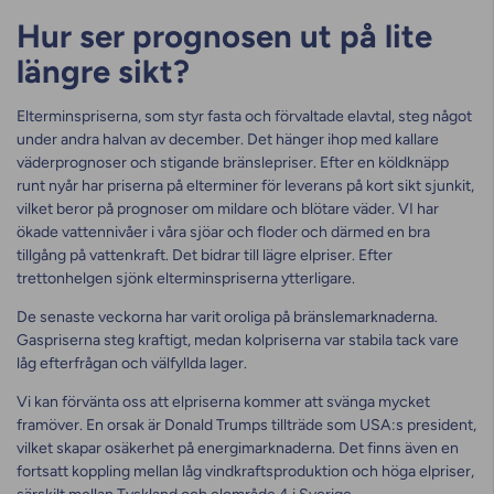
Hur ser prognosen ut på lite
längre sikt?
Elterminspriserna, som styr fasta och förvaltade elavtal, steg något
under andra halvan av december. Det hänger ihop med kallare
väderprognoser och stigande bränslepriser. Efter en köldknäpp
runt nyår har priserna på elterminer för leverans på kort sikt sjunkit,
vilket beror på prognoser om mildare och blötare väder. VI har
ökade vattennivåer i våra sjöar och floder och därmed en bra
tillgång på vattenkraft. Det bidrar till lägre elpriser. Efter
trettonhelgen sjönk elterminspriserna ytterligare.
De senaste veckorna har varit oroliga på bränslemarknaderna.
Gaspriserna steg kraftigt, medan kolpriserna var stabila tack vare
låg efterfrågan och välfyllda lager.
Vi kan förvänta oss att elpriserna kommer att svänga mycket
framöver. En orsak är Donald Trumps tillträde som USA:s president,
vilket skapar osäkerhet på energimarknaderna. Det finns även en
fortsatt koppling mellan låg vindkraftsproduktion och höga elpriser,