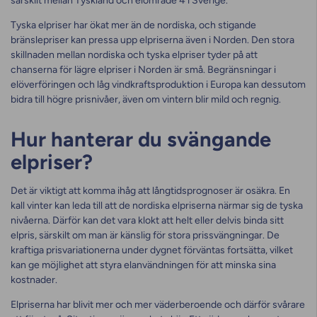
särskilt mellan Tyskland och elområde 4 i Sverige.
Tyska elpriser har ökat mer än de nordiska, och stigande
bränslepriser kan pressa upp elpriserna även i Norden. Den stora
skillnaden mellan nordiska och tyska elpriser tyder på att
chanserna för lägre elpriser i Norden är små. Begränsningar i
elöverföringen och låg vindkraftsproduktion i Europa kan dessutom
bidra till högre prisnivåer, även om vintern blir mild och regnig.
Hur hanterar du svängande
elpriser?
Det är viktigt att komma ihåg att långtidsprognoser är osäkra. En
kall vinter kan leda till att de nordiska elpriserna närmar sig de tyska
nivåerna. Därför kan det vara klokt att helt eller delvis binda sitt
elpris, särskilt om man är känslig för stora prissvängningar. De
kraftiga prisvariationerna under dygnet förväntas fortsätta, vilket
kan ge möjlighet att styra elanvändningen för att minska sina
kostnader.
Elpriserna har blivit mer och mer väderberoende och därför svårare