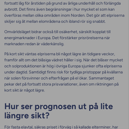
fortsatt låg för årstiden på grund av årliga underhåll och förlängda
avbrott. Det finns även begränsningar i hur mycket el som kan
överföras mellan olika områden inom Norden. Det gör att elpriserna
skiljer sig åt mellan elområdena och ibland rör sig snabbt.
Omvärldsläget bidrar också till osäkerhet, särskilt kopplat till
energimarknader i Europa. Det förstärker prisrörelserna när
marknaden redan är väderkänslig.
På kort sikt väntas elpriserna bli något lägre än tidigare veckor,
framför allt om det blåsiga vädret håller i sig. När det blåser mycket
och solproduktionen är hög i övriga Europa sjunker ofta elpriserna
under dagtid. Samtidigt finns risk för tydliga pristoppar på kvällarna
när solen försvinner och efterfrågan på el ökar. Sammantaget
pekar det på fortsatt stora prisvariationer, även om riktningen på
kort sikt är något lägre.
Hur ser prognosen ut på lite
längre sikt?
För fasta elavtal, säkras priset i förväg i så kallade elterminer
, har