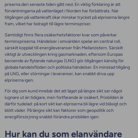
priserna den senaste tiden gått ned. En viktig förklaring är att
förväntningarna på vattenläget i Norden har förbättrats. När
tillgången på vattenkraft ökar minskar trycket på elpriserna längre
fram, vilket har bidragit till lägre terminspriser.
Samtidigt finns flera osäkerhetsfaktorer kvar som påverkar
terminspriserna. Händelser i omvärlden spelar en central roll,
särskilt kopplat till energileveranser från Mellanöstern. Särskilt
viktigt är utvecklingen kring gasmarknaden, eftersom Europas
beroende av flytande naturgas (LNG) gör tillgången känslig för
globala handelsflöden och politiska händelser. En minskad tillgång
på LNG, eller störningar i leveranser, kan snabbt driva upp
elpriserna igen.
För dig som kund innebär det att läget på längre sikt ser något
lugnare ut än tidigare, men fortfarande är osäkert. Prisbilden är
därför tudelad: på kort sikt kan elpriserna bli lägre vid blåsigt och
blött väder. På längre sikt kan faktorer som geopolitik och
energiförsörjning snabbt förändra prisbilden igen.
Hur kan du som elanvändare