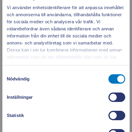
Vi använder enhetsidentifierare för att anpassa innehållet
april 2025
och annonserna till användarna, tillhandahålla funktioner
för sociala medier och analysera vår trafik. Vi
mars 2025
vidarebefordrar även sådana identifierare och annan
information från din enhet till de sociala medier och
februari 2025
annons- och analysföretag som vi samarbetar med.
Dessa kan i sin tur kombinera informationen med annan
januari 2025
information som du har tillhandahållit eller som de har
Appen ger dig
Stäng po
samlat in när du har använt deras tjänster.
december 2024
full koll på elen
Samtyckesval
Nödvändig
november 2024
Se vad som drar el i realtid. Använd elen smartare och
oktober 2024
Inställningar
sänk dina kostnader.
september 2024
Läs mer & ladda ner appen!
Statistik
augusti 2024