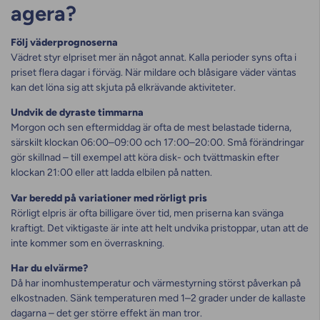
agera?
Följ väderprognoserna
Vädret styr elpriset mer än något annat. Kalla perioder syns ofta i
priset flera dagar i förväg. När mildare och blåsigare väder väntas
kan det löna sig att skjuta på elkrävande aktiviteter.
Undvik de dyraste timmarna
Morgon och sen eftermiddag är ofta de mest belastade tiderna,
särskilt klockan 06:00–09:00 och 17:00–20:00. Små förändringar
gör skillnad – till exempel att köra disk- och tvättmaskin efter
klockan 21:00 eller att ladda elbilen på natten.
Var beredd på variationer med rörligt pris
Rörligt elpris är ofta billigare över tid, men priserna kan svänga
kraftigt. Det viktigaste är inte att helt undvika pristoppar, utan att de
inte kommer som en överraskning.
Har du elvärme?
Då har inomhustemperatur och värmestyrning störst påverkan på
elkostnaden. Sänk temperaturen med 1–2 grader under de kallaste
dagarna – det ger större effekt än man tror.