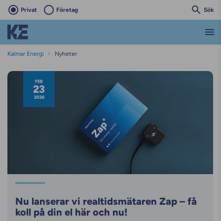
Privat
Företag
Sök
Kalmar Energi
Nyheter
Nyhetsarkiv
FEB
23
2026
Nu lanserar vi realtidsmätaren Zap – få
koll på din el här och nu!