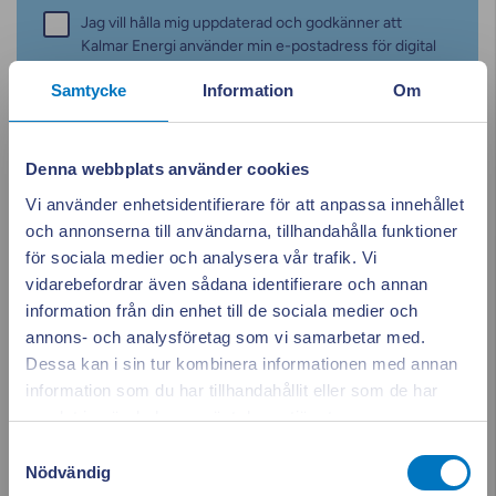
Samtycke
Jag vill hålla mig uppdaterad och godkänner att
*
Kalmar Energi använder min e-postadress för digital
kommunikation. Jag kan när som helst avbryta min
Samtycke
Information
Om
prenumeration genom att klicka på en länk i
utskicken.
Denna webbplats använder cookies
Vi använder enhetsidentifierare för att anpassa innehållet
och annonserna till användarna, tillhandahålla funktioner
för sociala medier och analysera vår trafik. Vi
Kategorier
Elbilsladdning
vidarebefordrar även sådana identifierare och annan
information från din enhet till de sociala medier och
Elstöd
annons- och analysföretag som vi samarbetar med.
Dessa kan i sin tur kombinera informationen med annan
Energiskatt
information som du har tillhandahållit eller som de har
Appen ger dig
Stäng po
samlat in när du har använt deras tjänster.
Event
full koll på elen
Samtyckesval
Nödvändig