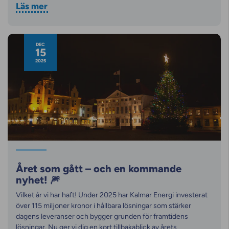
Läs mer
DEC
15
2025
Året som gått – och en kommande
nyhet! 🎆
Vilket år vi har haft! Under 2025 har Kalmar Energi investerat
över 115 miljoner kronor i hållbara lösningar som stärker
dagens leveranser och bygger grunden för framtidens
lösningar. Nu ger vi dig en kort tillbakablick av årets