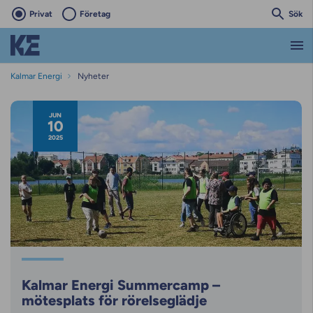
Privat
Företag
Sök
Kalmar Energi
Nyheter
Nyhetsarkiv
JUN
10
2025
Kalmar Energi Summercamp –
mötesplats för rörelseglädje