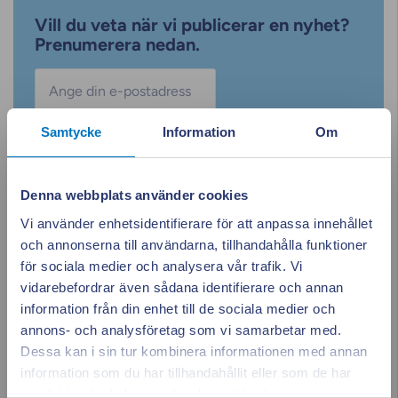
Vill du veta när vi publicerar en nyhet?
Prenumerera nedan.
E-post
*
Samtycke
Information
Om
Samtycke
Jag vill hålla mig uppdaterad och godkänner att
*
Kalmar Energi använder min e-postadress för digital
kommunikation. Jag kan när som helst avbryta min
prenumeration genom att klicka på en länk i
Denna webbplats använder cookies
utskicken.
Vi använder enhetsidentifierare för att anpassa innehållet
och annonserna till användarna, tillhandahålla funktioner
för sociala medier och analysera vår trafik. Vi
vidarebefordrar även sådana identifierare och annan
information från din enhet till de sociala medier och
Kategorier
annons- och analysföretag som vi samarbetar med.
Elbilsladdning
Dessa kan i sin tur kombinera informationen med annan
information som du har tillhandahållit eller som de har
Appen ger dig
Stäng po
Elstöd
samlat in när du har använt deras tjänster.