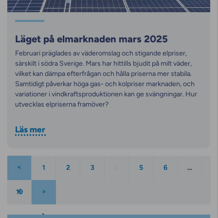
Läget på elmarknaden mars 2025
Februari präglades av väderomslag och stigande elpriser,
särskilt i södra Sverige. Mars har hittills bjudit på milt väder,
vilket kan dämpa efterfrågan och hålla priserna mer stabila.
Samtidigt påverkar höga gas- och kolpriser marknaden, och
variationer i vindkraftsproduktionen kan ge svängningar. Hur
utvecklas elpriserna framöver?
Läs mer
1
2
3
4
5
6
…
19