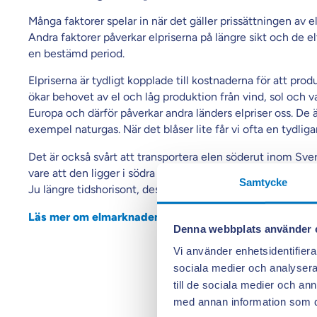
Många faktorer spelar in när det gäller prissättningen av e
Andra faktorer påverkar elpriserna på längre sikt och de el
en bestämd period.
Elpriserna är tydligt kopplade till kostnaderna för att pro
ökar behovet av el och låg produktion från vind, sol och v
Europa och därför påverkar andra länders elpriser oss. De är
exempel naturgas. När det blåser lite får vi ofta en tydliga
Det är också svårt att transportera elen söderut inom Sveri
vare att den ligger i södra Sverige, till att stärka upp elnät
Samtycke
Ju längre tidshorisont, desto mindre påverkar vädret elpris
Läs mer om elmarknaden här!
Denna webbplats använder 
Vi använder enhetsidentifierar
sociala medier och analysera 
till de sociala medier och a
med annan information som du 