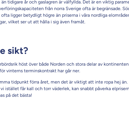
 än tidigare år och gaslagren är välfyllda. Det är en viktig param
verföringskapaciteten från norra Sverige ofta är begränsade. Sö
ofta ligger betydligt högre än priserna i våra nordliga elområde
r, vilket ser ut att hålla i sig även framåt.
e sikt?
bördsrik höst över både Norden och stora delar av kontinenten.
för vinterns terminskontrakt har går ner.
amma tidpunkt förra året, men det är viktigt att inte ropa hej än.
i istället får kall och torr väderlek, kan snabbt påverka elprisern
as på det bästa!