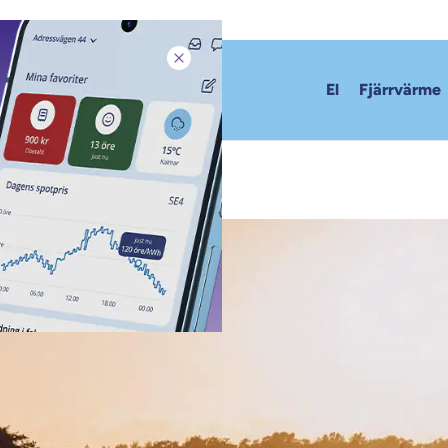
Stäng pop-up
El
Fjärrvärme
Läget på elmarknaden september 2023