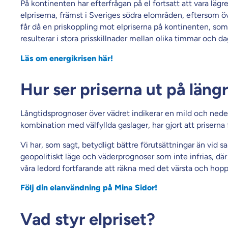
På kontinenten har efterfrågan på el fortsatt att vara lägre
elpriserna, främst i Sveriges södra elområden, eftersom ö
får då en priskoppling mot elpriserna på kontinenten, som 
resulterar i stora prisskillnader mellan olika timmar och daga
Läs om energikrisen här!
Hur ser priserna ut på längr
Långtidsprognoser över vädret indikerar en mild och neder
kombination med välfyllda gaslager, har gjort att priserna 
Vi har, som sagt, betydligt bättre förutsättningar än vid s
geopolitiskt läge och väderprognoser som inte infrias, där v
våra ledord fortfarande att räkna med det värsta och hopp
Följ din elanvändning på Mina Sidor!
Vad styr elpriset?