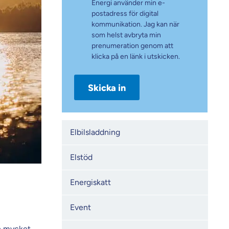
Energi använder min e-
postadress för digital
kommunikation. Jag kan när
som helst avbryta min
prenumeration genom att
klicka på en länk i utskicken.
Kategorier
Elbilsladdning
Elstöd
Energiskatt
Event
En mycket