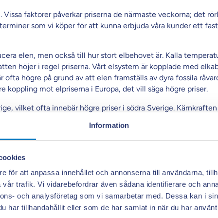
l. Vissa faktorer påverkar priserna de närmaste veckorna; det rörl
terminer som vi köper för att kunna erbjuda våra kunder ett fast 
ducera elen, men också till hur stort elbehovet är. Kalla tempera
atten höjer i regel priserna. Vårt elsystem är kopplade med elka
 ofta högre på grund av att elen framställs av dyra fossila råvaror
re koppling mot elpriserna i Europa, det vill säga högre priser.
ge, vilket ofta innebär högre priser i södra Sverige. Kärnkraften 
et. Då kan elen transporteras i högre grad, vilket generellt ger läg
Information
erna. Då spelar råvarupriser och omvärldshändelser större roll.
cookies
e för att anpassa innehållet och annonserna till användarna, tillh
vår trafik. Vi vidarebefordrar även sådana identifierare och anna
nnons- och analysföretag som vi samarbetar med. Dessa kan i sin
har tillhandahållit eller som de har samlat in när du har använt 