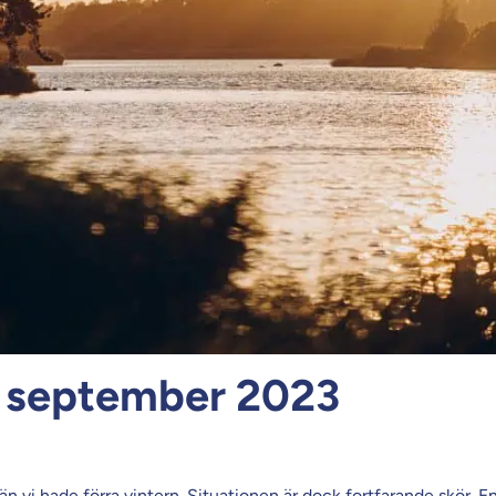
n september 2023
 än vi hade förra vintern. Situationen är dock fortfarande skör. 