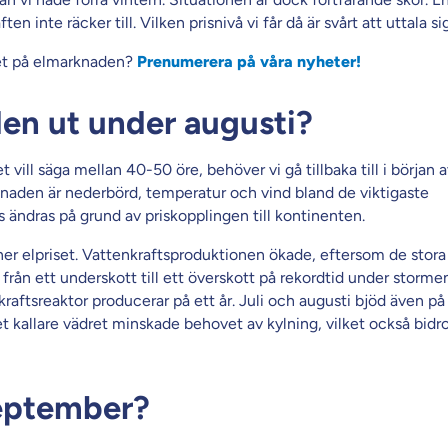
ten inte räcker till. Vilken prisnivå vi får då är svårt att uttala s
get på elmarknaden?
Prenumerera på våra nyheter!
en ut under augusti?
t vill säga mellan 40-50 öre, behöver vi gå tillbaka till i början 
knaden är nederbörd, temperatur och vind bland de viktigaste
s ändras på grund av priskopplingen till kontinenten.
 ner elpriset. Vattenkraftsproduktionen ökade, eftersom de stora
ån ett underskott till ett överskott på rekordtid under stormen
aftsreaktor producerar på ett år. Juli och augusti bjöd även p
kallare vädret minskade behovet av kylning, vilket också bidrog
september?