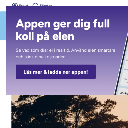
Privat
Företag
Appen ger dig full
koll på elen
Kalmar Energi
Nyheter
Läget på elmarknaden
Se vad som drar el i realtid. Använd elen smartare
och sänk dina kostnader.
Läs mer & ladda ner appen!