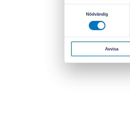
Samtyckesval
Nödvändig
Avvisa