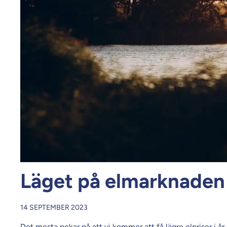
Läget på elmarknade
14 SEPTEMBER 2023
Det mesta pekar på att vi kommer att få lägre elpriser i år